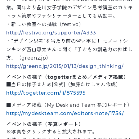
業。同年より品川女子学院のデザイン思
考講座のカリキ
ュラム策定やファシリテーターとしても活
動中。
・新しい教室への挑戦（festivo）
http://festivo.org/
supporter/4333
・“デザイン思考”を当たり前の習い事に！ モノコトシ
ンキング西山恵太さんに聞く「子どもの創造力
の伸ばし
方」（greenz.jp）
http://greenz.jp/2015/01/
13/design_thinking/
イベントの様子（togetterまとめ／メディア掲載）
■当日の様子まとめ[公式]（加藤たけしさん作成）
http://togetter.com/li/875595
■メディア掲載（My Desk and Team 参加レポート）
http://mydeskteam.com/editors-note/1754/
イベントの様子（写真レポート）
※写真をクリックすると拡大されます。