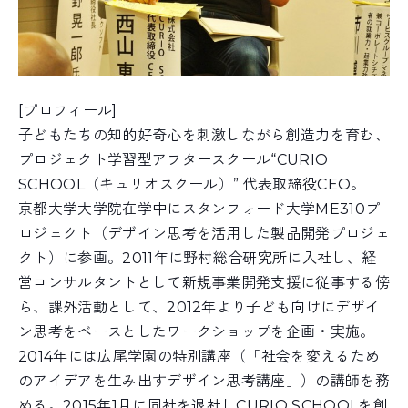
[プロフィール]
子どもたちの知的好奇心を刺激しながら創造力を育む、
プ
ロジェクト学習型アフタースクール“CURIO
SCHOOL（キュリオスクール）” 代表取締役CEO。
京都大学大学院在学中にスタンフォード大学ME310プ
ロジェクト（デザイン思考を活用した製品開発プロジェ
ク
ト）に参画。2011年に野村総合研究所に入社し、経
営
コンサルタントとして新規事業開発支援に従事する傍
ら、
課外活動として、2012年より子ども向けにデザイ
ン思
考をベースとしたワークショップを企画・実施。
2014
年には広尾学園の特別講座（「社会を変えるため
のアイデ
アを生み出すデザイン思考講座」）の講師を務
める。20
15年1月に同社を退社しCURIO SCHOOLを創