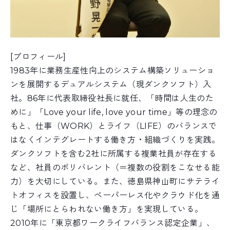
[プロフィール]
1983年に業務生産性向上のシステム構築ソリューショ
ンを展開するデュアルシステム（現ダンクソフト）入
社。
86年に代表取締役社長に就任、「時間は人生のた
めに」
「Love your life, love your time」等の理念の
もと、仕事（WORK）とライフ（
LIFE）のバランスで
はなくインテグレートする働き方
・組織づくりを実践。
ダンクソフトを含む2社に所属する
複業社員が存在する
など、社員のポリバレント（＝複数の
役割をこなせる能
力）を大切にしている。また、徳島県神
山町にサテライ
トオフィスを設置し、ペーパーレス化やク
ラウド化を通
じ「場所にとらわれない働き方」を実現して
いる。
2010年に「東京都ワークライフバランス認定企
業」、