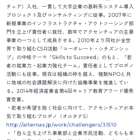
チュア）入社、一貫して大手企業の基幹系システム導入
プ
ロジェクト及びコンサルティングに従事。2007年に
新
規事業のインフラストラクチャ・アウトソーシング部
門を
立上げ責任者に就任、数年でアクセンチュアの主要
事業の
一つとして成長させる。2010年より同社が全世
界で取
り組むCSR活動「コーポレート・シチズンシッ
プ」の中
核テーマ「Skills to Succeed」のもと、「若
者の就業力・起業力強化チ
ーム」責任者としてプロボノ
活動にも従事。現在は組織の
枠を越え、複数NPOと共
に地域の社会課題解決に向けた
協働事業を推進してい
る。2014年経済産業省第4回キ
ャリア教育アワード優秀
賞受賞。
・若者が希望を抱く社会に向けて、アクセンチュアが本
気
で取り組むプロボノ（オルタナS）
http://alternas.jp/work/
challengers/31510
・「自ら立ち上げた事業部と企業市民活動、どちらも本