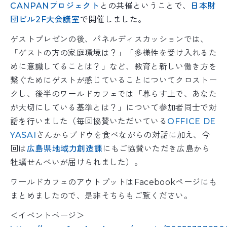
CANPANプロジェクト
との共催ということで、
日本財
団ビル2F大会議室
で開催しました。
ゲストプレゼンの後、パネルディスカッションでは、
「ゲストの方の家庭環境は？」「多様性を受け入れるた
めに意識してることは？」など、教育と新しい働き方を
繋ぐためにゲストが感じていることについてクロストー
クし、後半のワールドカフェでは「暮らす上で、あなた
が大切にしている基準とは？」について参加者同士で対
話を行いました（毎回協賛いただいている
OFFICE DE
YASAI
さんからブドウを食べながらの対話に加え、今
回は
広島県地域力創造課
にもご協賛いただき広島から
牡蠣せんべいが届けられました）。
ワールドカフェのアウトプットはFacebookページにも
まとめましたので、是非そちらもご覧ください。
＜イベントページ＞