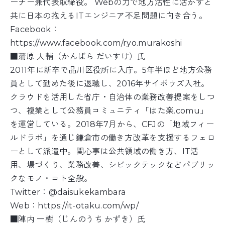
ーナー兼代表取締役。 Webの力で地方活性に活かすと
共に日本の抱えるITエンジニア不足問題に向き合う。
Facebook：
https://www.facebook.com/ryo.murakoshi
■蒲原 大輔（かんばら だいすけ）氏
2011年に新卒で品川区役所に入庁。5年半ほど地方公務
員として勤めた後に退職し、2016年サイボウズ入社。
クラウドを活用した省庁・自治体の業務改善提案をしつ
つ、複業として公務員コミュニティ「はた楽.comu」
を運営している。2018年7月から、CFJの「地域フィー
ルドラボ」を通じ鎌倉市の働き方改革を支援するフェロ
ーとして派遣中。関心事は公共領域の働き方、IT活
用、場づくり、業務改善、シビックテックなどパブリッ
クなモノ・コト全般。
Twitter：@daisukekambara
Web：https://it-otaku.com/wp/
■陣内 一樹（じんのうち かずき）氏