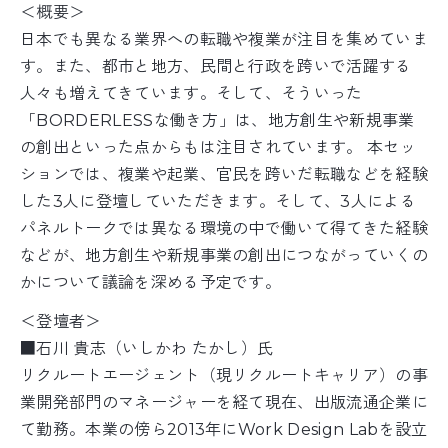
＜概要＞
日本でも異なる業界への転職や複業が注目を集めていま
す。また、都市と地方、民間と行政を跨いで活躍する
人々も増えてきています。そして、そういった
「BORDERLESSな働き方」は、地方創生や新規事業
の創出といった点からもは注目されています。 本セッ
ションでは、複業や起業、官民を跨いだ転職などを経験
した3人に登壇していただきます。そして、3人による
パネルトークでは異なる環境の中で働いて得てきた経験
などが、地方創生や新規事業の創出につながっていくの
かについて議論を深める予定です。
＜登壇者＞
■石川 貴志（いしかわ たかし）氏
リクルートエージェント（現リクルートキャリア）の事
業開発部門のマネージャーを経て現在、出版流通企業に
て勤務。本業の傍ら2013年にWork Design Labを設立