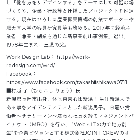
し「働き方をリデザインする」をテーマにした対話の場
づくりや、企業・行政等と連携したプロジェクトを推進
する。現在はひろしま産業振興機構の創業サポーターや
順天堂大学の客員研究員等も務める。2017年に経済産
業省「兼業・副業を通じた新事業創出事例集」選出。
1978年生まれ、三児の父。
Work Design Lab： https://work-
redesign.com/wrd/
Facebook：
https://www.facebook.com/takashiishikawa0711
■村越 了（むらこし りょう）氏
新潟県長岡市出身、体は東京心は新潟！ 生涯新潟人で
ある事をアイデンティティとした新潟男子。 日雇い労
働者〜サラリーマン〜雇われ社長を経てマネジメントバ
イアウト（MBO）を行い、 ”WebとITの力で地方創
生”を企業ビジョンとする株式会社JOINT CREWのオ