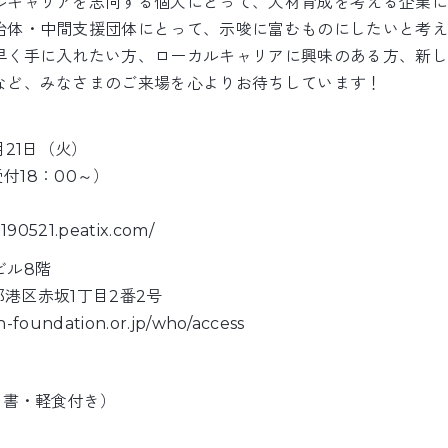
ルキャリアを志向する個人にとって、人材育成を考える企業に
治体・中間支援団体にとって、示唆に富むものにしたいと考え
早く手に入れたい方、ローカルキャリアに興味のある方、新し
など、みなさまのご来場を心よりお待ちしています！
月21日（火）
受付18：00～）
：
0190521.peatix.com/
ビル8階
京都港区赤坂1丁目2番2号
n-foundation.or.jp/who/access
白書・軽食付き）