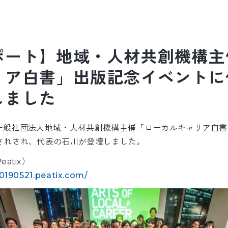
ポート】地域・人材共創機構主
リア白書」出版記念イベントに
しました
に、一般社団法人地域・人材共創機構主催「ローカルキャリア白
されされ、代表の石川が登壇しました。
atix）
20190521.peatix.com/