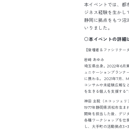
本イベントでは、都
ジネス経験を生かし
静岡に拠点をもつ沼
いりました。
〇
本イベントの詳細
【登壇者＆ファシリテー
岩﨑 あゆみ
埼玉県出身。2022年6
ュニケーションプランナ
に携わる。 2021年7
コンサルや未経験広報など
を生きる個人を支援する“
神田 主税（エコッツェリア協
1977年静岡県浜松市生
開発を担当した後、デジ
各種ワークショップを仕
し、大手町の活動拠点3×3