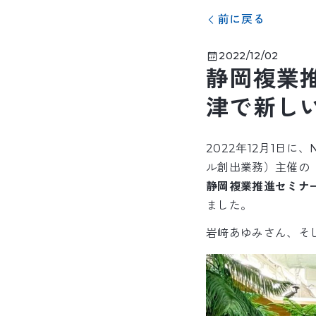
前に戻る
2022/12/02
静岡複業
津で新し
2022年12月1日
ル創出業務）主催の
静岡複業推進セミナ
ました。
岩﨑あゆみさん、そ