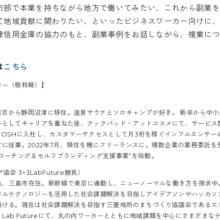
市部で本業を持ちながら地方で働いてみたい、これから副業を
て地域貢献に関わりたい、といったビジネスワーカー向けに、
津信用金庫の協力のもと、副業事例をお話しながら、複業につ
は
こちら
ター（敬称略）】
月東京から静岡沼津に移住。温泉サウナとソロキャンプが好き。 新卒から中
ーとしてキャリアを重ねた後、クックパッド・アットコスメにて、サービス
月、MOSHに入社し、カスタマーサクセスとして月3桁を稼ぐインフルエンサ
に従事。2022年7月、移住を機にフリーランスに。複数企業の業務委託を受
コーチング＆セルフブランディング支援事業“を始動。
会 3×3LabFuture館長）
まれ、三島市在住。新幹線で東京に通勤し、ニューノーマルな働き方を探求中
タルテクノロジーを活用した社会課題解決を目指しアイデアソンやハッカソ
掛ける。現在は社会課題解決を目指す三菱地所のまちづくり協議会であるエ
 Lab Futureにて、丸の内ワーカーとともに地域課題を中心にさまざま