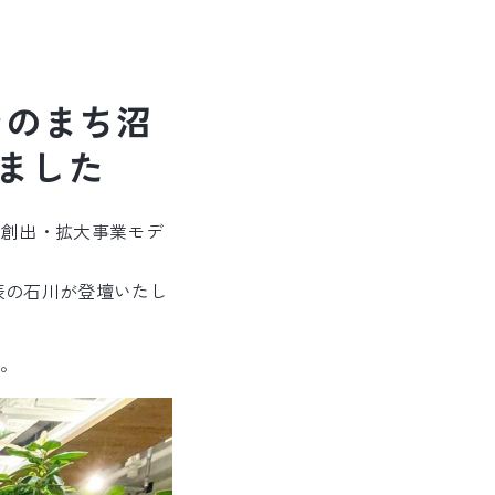
ンのまち沼
ました
口創出・拡大事業モデ
表の石川が登壇いたし
。