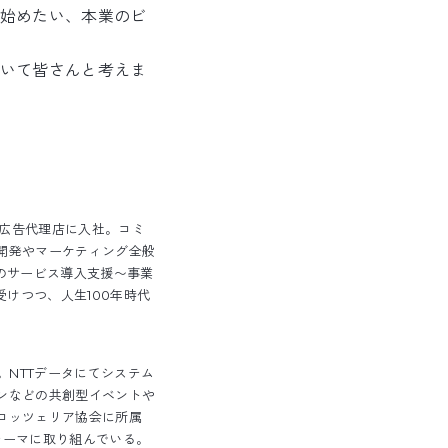
始めたい、本業のビ
いて皆さんと考えま
小広告代理店に入社。コミ
開発やマーケティング全般
ーのサービス導入支援〜事業
けつつ、人生100年時代
。NTTデータにてシステム
ンなどの共創型イベントや
コッツェリア協会に所属
なテーマに取り組んでいる。