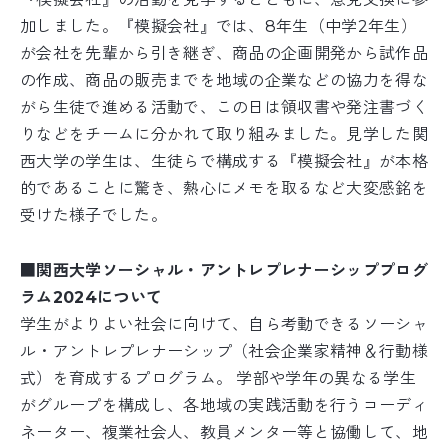
加しました。『模擬会社』では、8年生（中学2年生）
が会社を先輩から引き継ぎ、商品の企画開発から試作品
の作成、商品の販売までを地域の企業などの協力を得な
がら生徒で進める活動で、この日は領収書や発注書づく
りなどをチームに分かれて取り組みました。見学した関
西大学の学生は、生徒らで構成する『模擬会社』が本格
的であることに驚き、熱心にメモを取るなど大変感銘を
受けた様子でした。
■関西大学ソーシャル・アントレプレナーシッププログ
ラム2024について
学生がよりよい社会に向けて、自ら考動できるソーシャ
ル・アントレプレナーシップ（社会企業家精神＆行動様
式）を育成するプログラム。 学部や学年の異なる学生
がグループを構成し、各地域の実践活動を行うコーディ
ネーター、複業社会人、教員メンター等と協働して、地