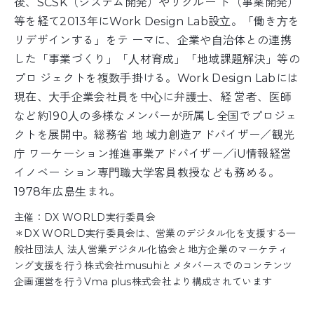
後、SCSK（システム開発）やリクルー ト（事業開発）
等を経て2013年にWork Design Lab設⽴。「働き⽅を
リデザインする」をテ ーマに、企業や⾃治体との連携
した「事業づくり」「⼈材育成」「地域課題解決」等の
プロ ジェクトを複数⼿掛ける。Work Design Labには
現在、⼤⼿企業会社員を中⼼に弁護⼠、経 営者、医師
など約190⼈の多様なメンバーが所属し全国でプロジェ
クトを展開中。総務省 地 域⼒創造アドバイザー／観光
庁 ワーケーション推進事業アドバイザー／iU情報経営
イノベー ション専⾨職⼤学客員教授なども務める。
1978年広島⽣まれ。
主催：DX WORLD実⾏委員会
＊DX WORLD実⾏委員会は、営業のデジタル化を⽀援する⼀
般社団法⼈ 法⼈営業デジタル化協会と地⽅企業のマーケティ
ング⽀援を⾏う株式会社musuhiとメタバースでのコンテンツ
企画運営を⾏うVma plus株式会社より構成されています