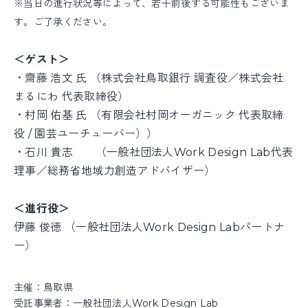
※当日の進行状況等によって、若干前後する可能性もございま
す。ご了承ください。
＜ゲスト＞
・齋藤 浩文 氏 （株式会社鳥取銀行 調査役／株式会社
まるにわ 代表取締役）
・村岡 佑基 氏 （有限会社村岡オーガニック 代表取締
役 / 園芸ユーチューバー））
・石川 貴志 （一般社団法人Work Design Lab代表
理事／総務省地域力創造アドバイザー）
＜進行役＞
伊藤 俊徳 （一般社団法人Work Design Labパートナ
ー）
主催：鳥取県
受託事業者：一般社団法人Work Design Lab