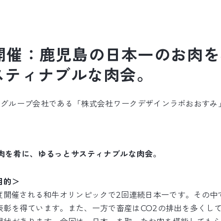
金)開催：鹿児島の日本一のお肉
スティナブルな肉会。
n Labのグループ会社である「株式会社ワークデザインラボおおす
肉を肴に、ゆるっとサスティナブルな肉会。
目的＞
1度開催される和牛オリンピックで2回連続日本一です。その中
表彰を得ています。また、一方で畜産はCO2の排出を多くし