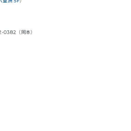
重洲 5F
）
2-0382（岡本）