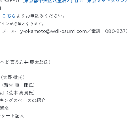
 YAESU（
東京都中央区八重洲2丁目2-1 東京ミッドタウン八
円
】
こちら
よりお申込みください。
ログインが必須となります。
ル：y-okamoto@wdl-osumi.com／電話：080-837
始
岡本 雄喜＆岩井 慶太郎氏）
明（大野 徹氏）
明（新村 順一郎氏）
説明（荒木 真貴氏）
ワーキングスペースの紹介
て懇談
アンケート記入