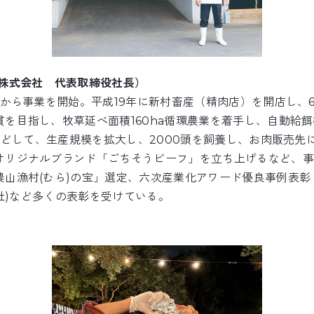
商株式会社 代表取締役社長）
頭から事業を開始。平成19年に新村畜産（精肉店）を開店し、
を目指し、牧草延べ面積160ha循環農業を着手し、自動給餌
るなどして、生産規模を拡大し、2000頭を飼養し、お肉販売
オリジナルブランド「ごちそうビーフ」を立ち上げるなど、事
農山漁村(むら)の宝」選定、六次産業化アワード優良事例表彰
00社)など多くの表彰を受けている。