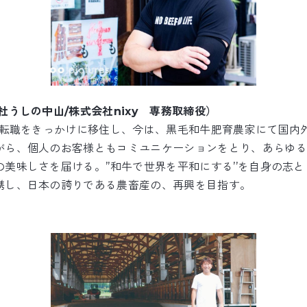
社うしの中山/株式会社nixy 専務取締役）
市に転職をきっかけに移住し、今は、黒毛和牛肥育農家にて国内
がら、個人のお客様ともコミユニケーションをとり、あらゆる
美味しさを届ける。’’和牛で世界を平和にする’’を自身の志
携し、日本の誇りである農畜産の、再興を目指す。