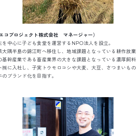
場エコプロジェクト株式会社 マネージャー）
生を中心に子ども食堂を運営するNPO法人を設立。
県大隅半島の錦江町へ移住し、地域課題となっている耕作放棄
の基幹産業である畜産業界の大きな課題となっている濃厚飼料
ト㈱に入社し、子実トウモロコシや大麦、大豆、さつまいもの
牛のブランド化を目指す。