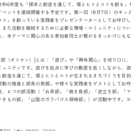
令和6年度も「探求と創造を通じて、場とヒトとコトを創る」
イベントを連続開催する予定です。第一回（8月7日）のキッ
コト」を創っている実践者をプレゼンテーターとしてお呼びし
、また活動を継続するために必要な環境・コミュニティについ
た、本テーマに関心のある参加者同士が繋がるきっかけにもな
研究部（オトケン）]とは：「遊び」や「興味関心」を切り口に
ミュニティです。遊びを起点に学びの敷居を低くしながら、遊
と創造を通じて、場とヒトとコトが生まれるまちづくりを目的
活動の推進と部長の発掘」や様々な実践者をゲストとしてお呼
在、６つの部活動（「お茶部」「焼き鳥部」「逆立ち部」「マ
いきもの部」「山陰のガラパゴス探検部」）が活動中です。※