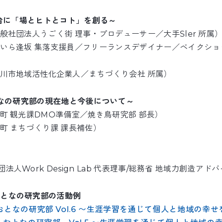
を舞台に「場とヒトとコト」を創る～
一般社団法人うごく街 理事・プロデューサー／大手Sler 所属
らいら逢坂 集落支援員／フリーランスデザイナー／ベイクショ
の川市地域活性化企業人／まちづくり会社 所属）
おとなの研究部の現在地と今後について～
山町 観光課DMO準備室／焼き鳥研究部 部長）
山町 まちづくり課 課長補佐）
法人Work Design Lab 代表理事/総務省 地域力創造アド
おとなの研究部の活動例
山 おとなの研究部 Vol.6 〜生涯学習を通じて個人と地域の幸