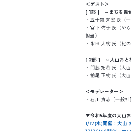
＜ゲスト＞
[ 1部 ] ～まち
・五十嵐 知宏 氏（
・宮下 侑子 氏（や
担当）
・永田 大樹 氏（紀
[ 2部 ] ～大山
・門脇 拓哉 氏（大
・柏尾 正樹 氏（大
＜モデレーター＞
・石川 貴志（一般社団
▼令和5年度の大山
1/17(水)開催：大