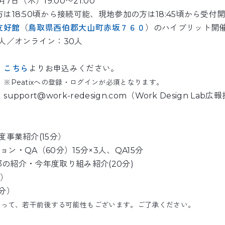
7日（木）19:00〜21:00
は18:50頃から接続可能、現地参加の方は18:45頃から受
友好館
（
鳥取県西伯郡大山町赤坂７６０
）のハイブリット開
人／オンライン：30人
】
こちら
よりお申込みください。
※Peatixへの登録・ログインが必須となります。
port@work-redesign.com（Work Design Lab広
度事業紹介(15分）
ション・QA（60分）15分×3人、QA15分
究部の紹介・今年度取り組み紹介(20分)
分）
分）
よって、若干前後する可能性もございます。ご了承ください。