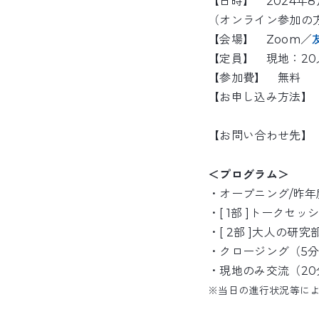
【日時】 2024年8月
（オンライン参加の方
【会場】 Zoom／
【定員】 現地：20
【参加費】 無料
【お申し込み方法
【お問い合わせ先】 sup
＜プログラム＞
・オープニング/昨年
・[ 1部 ]トークセッ
・[ 2部 ]大人の研
・クロージング（5
・現地のみ交流（20
※当日の進行状況等に