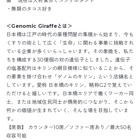
画 現在は人材業界でコンサルタント
・無類のタコス好き
＜Genomic Giraffeとは＞
日本橋は江戸の時代の薬種問屋の集積から始まり、今も
くすりの街として広く「生命」に関わる事業に挑戦され
ている企業が多くいらっしゃいます。その象徴を、私た
ちを構成する30億個の対の遺伝子としました。遺伝子
の塩基配列はキリンの網目模様に似ていることから、そ
の要素を掛け合わせ「ゲノムのキリン」という店舗名と
しています。愛称 日本橋のキリン、略称G2で覚えてい
ただけると嬉しいです。日本橋エリアで働くワーカー同
士、または地域住民同士が偶発的につながり、そこから
何かの価値が生まれていく、そんな場を目指していま
す。
【席数】 カウンター10席／ソファー席あり／最大50名
収容可能