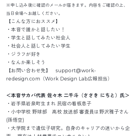
※申し込み後に確認のメールが届きます。内容をご確認の上、
当日会場へお越しください。
【こんな方におススメ】
・本音で誰かと話したい！
・学生と話してみたい社会人
・社会人と話してみたい学生
・ジラフが好き
・なんか楽しそう
【お問い合わせ先】 support@work-
redesign.com（Work Design Lab広報担当）
＜本音サカバ代表 佐々木 二千斗（ささき にちと）氏＞
・岩手県岩泉町生まれ 民宿の看板息子
・小中学校 野球部 高校 放送部 審査員は野沢雅子さん
(孫悟空)
・大学院まで遺伝子研究。自身のキャリアの迷いから企