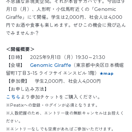
不思議な非現実空間。それが本音サカバです。今回は9
月1日（月）、人形町・小伝馬町近くの「Genomic
Giraffe」にて開催。学生は2,000円、社会人は4,000
円でお酒や食事も楽しめます。ぜひこの機会に飛び込ん
でみませんか？
＜開催概要＞
【日時】 2025年9月1日（月）19:30～21:30
【会場】
Genomic Giraffe
（東京都中央区日本橋堀
留町1丁目3−15 ライフサイエンスビル 1階）
★map
【参加費】 学生2,000円、社会人4,000円
【お申し込み方法】
こちら
より参加チケットをご購入ください。
※Peatixへの登録・ログインが必須となります。
※人数把握のため、エントリー後の無断キャンセルはお控えく
ださい。
※エントリーなしでも空席があればご参加いただけます。