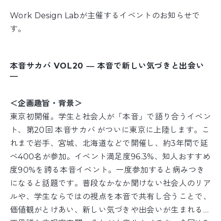
Work Design Labが主催するイベントのお知らせで
す。
本音サカバ VOL20 ― 本音で新しい気づきと出会い
―
＜企画趣旨・背景＞
東京初開催。学生と社会人が「本音」で語り合うイベン
ト、第20回 本音サカバ がついに東京に上陸します。こ
れまで岩手、宮城、北海道などで開催し、約3年間で延
べ400名が参加。イベント満足度96.3%、知人おすすめ
度90%を誇る本音イベント。一度参加すると病みつき
になると話題です。普段なかなか聞けない社会人のリア
ルや、学生ならではの視点を本音で共有し合うことで、
価値観がとけあい、新しい気づきや出会いが生まれる…