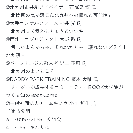
➁北九州市共創アドバイザー 石塚 理博 氏
「北関東の民が感じた北九州への憧れと可能性」
➂大手コンサルファーム 福井 光 氏
「北九州って意外とちょうどいい件」
➃南州エコプロジェクト 大野 徹 氏
「何言いよんかちゃ、それ北九ちゃー譲れないプライド
北九魂－」
➄パーソナルジム経営者 野上 花恵 氏
「北九州のよいところ」
➅DADDY PARK TRAINING 植木 大輔 氏
「リーダーが成長するコミュニティーBOOK大学院が
つくる知のBoot Camp」
➆一般社団法人チームキノウ 小川 哲生 氏
「適時公開」
3．20:15～21:55 交流会
4．21:55 おわりに