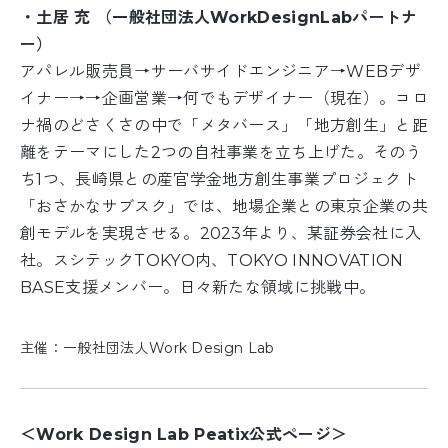
・土居 充 （一般社団法人WorkDesignLabパートナ
ー）
アパレル販売員→サーバサイドエンジニア→WEBデザ
イナー→→企画営業→何でもデザイナー（現在）。コロ
ナ禍のどさくさの中で「メタバース」「地方創生」と距
離をテーマにした2つの自社事業を立ち上げた。そのう
ち1つ、長崎県との産官学金地方創生事業プロジェクト
「おさかなサブスク」では、地場企業との東京企業の共
創モデルを実現させる。2023年より、某証券会社に入
社。スシテックTOKYO内、TOKYO INNOVATION
BASE支援メンバー。日々新たな領域に挑戦中。
主催：一般社団法人Work Design Lab
＜Work Design Lab Peatix公式ページ＞