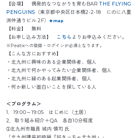
【会場】 偶発的なつながりを育むBAR
THE FLYING
PENGUINS
（東京都中央区日本橋2-2-18 にのに八重
洲仲通りビル 2F）
★map
【料金】 無料
【お申し込み方法】
こちら
よりお申込みください。
※Peatixへの登録・ログインが必須となります。
【こんな方におすすめ】
・北九州に興味のある企業関係者、個人
・北九州で何かやってみたい企業関係者、個人
・北九州に縁のある起業関係者、個人
・何か新しい面白いことを探している人
＜プログラム＞
1．19:00～19:05 はじめに（土居）
2．取り組み紹介＋QA 各自10分程度
➀北九州市職員 城内 慎司 氏
「北九州講座初級編『好きっちゃ北九州』」