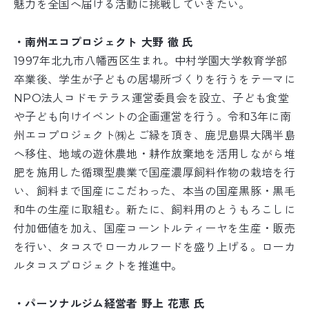
魅力を全国へ届ける活動に挑戦していきたい。
・南州エコプロジェクト 大野 徹 氏
1997年北九市八幡西区生まれ。中村学園大学教育学部
卒業後、学生が子どもの居場所づくりを行うをテーマに
NPO法人コドモテラス運営委員会を設立、子ども食堂
や子ども向けイベントの企画運営を行う。令和3年に南
州エコプロジェクト㈱とご縁を頂き、鹿児島県大隅半島
へ移住、地域の遊休農地・耕作放棄地を活用しながら堆
肥を施用した循環型農業で国産濃厚飼料作物の栽培を行
い、飼料まで国産にこだわった、本当の国産黒豚・黒毛
和牛の生産に取組む。新たに、飼料用のとうもろこしに
付加価値を加え、国産コーントルティーヤを生産・販売
を行い、タコスでローカルフードを盛り上げる。ローカ
ルタコスプロジェクトを推進中。
・パーソナルジム経営者 野上 花恵 氏