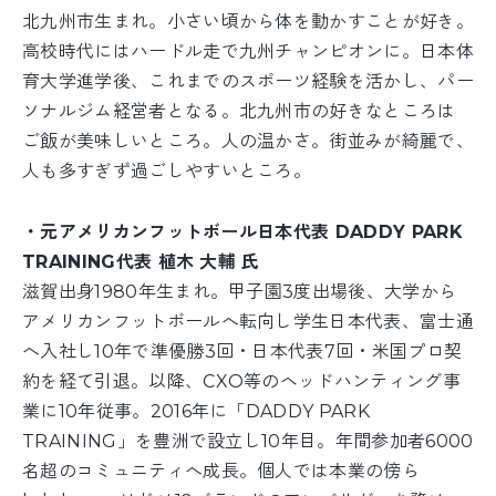
北九州市生まれ。小さい頃から体を動かすことが好き。
高校時代にはハードル走で九州チャンピオンに。日本体
育大学進学後、これまでのスポーツ経験を活かし、パー
ソナルジム経営者となる。北九州市の好きなところは
ご飯が美味しいところ。人の温かさ。街並みが綺麗で、
人も多すぎず過ごしやすいところ。
・元アメリカンフットボール日本代表 DADDY PARK
TRAINING代表 植木 大輔 氏
滋賀出身1980年生まれ。甲子園3度出場後、大学から
アメリカンフットボールへ転向し学生日本代表、富士通
へ入社し10年で準優勝3回・日本代表7回・米国プロ契
約を経て引退。以降、CXO等のヘッドハンティング事
業に10年従事。2016年に「DADDY PARK
TRAINING」を豊洲で設立し10年目。年間参加者6000
名超のコミュニティへ成長。個人では本業の傍ら