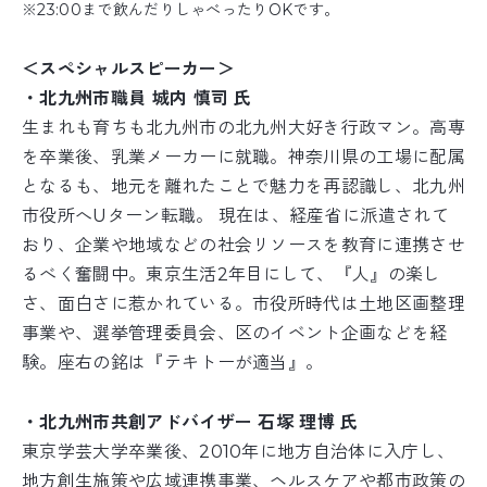
※23:00まで飲んだりしゃべったりOKです。
＜スペシャルスピーカー＞
・北九州市職員 城内 慎司 氏
生まれも育ちも北九州市の北九州大好き行政マン。高専
を卒業後、乳業メーカーに就職。神奈川県の工場に配属
となるも、地元を離れたことで魅力を再認識し、北九州
市役所へUターン転職。 現在は、経産省に派遣されて
おり、企業や地域などの社会リソースを教育に連携させ
るべく奮闘中。東京生活2年目にして、『人』の楽し
さ、面白さに惹かれている。市役所時代は土地区画整理
事業や、選挙管理委員会、区のイベント企画などを経
験。座右の銘は『テキトーが適当』。
・北九州市共創アドバイザー 石塚 理博 氏
東京学芸大学卒業後、2010年に地方自治体に入庁し、
地方創生施策や広域連携事業、ヘルスケアや都市政策の