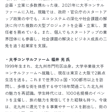
企画・立案に多数携わった後、2021年に大手コンサル
ファームに入社。現職では、政府・官公庁のスタートア
ップ政策の中でも、エコシステムの深化や社会課題の解
決に向けた複数の大型プロジェクトを企画・立案し、責
任者を務めている。また、個人でもスタートアップの業
界団体にも参画し、社会課題の解決とビジネス成長の二
兎を追う起業家を支援。
・大手コンサルファーム 福井 光 氏
1999年生まれ、北九州市門司区出身。大学卒業後大手
コンサルファームへ就職し、現在は東京と大阪で2拠点
生活を送る。これまで世界30ヵ国・100都市以上を訪
問し、多様な街を体感する中で18年間過ごした北九州
の魅力を再認識。学生時代には、1000名規模のイベン
トを主催し、旅の魅力を発信してきた経験も持つ。今後
は、北九州に還元できる事業やサービスを創出し、街の