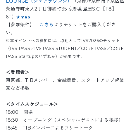
LOUNGE（シェアラウンジ）
（京都府京都市下京区四
条通寺町東入2丁目御旅町35 京都髙島屋S.C.［T8］
6F）
★map
【参加条件】
こちら
よりチケットをご購入くださ
い。
※本イベントへの参加には、原則としてIVS2026のチケット
（IVS PASS／IVS PASS STUDENT／CORE PASS／CORE
PASS Startupのいずれか）が必要です。
＜登壇者＞
東京都、TIBメンバー、金融機関、スタートアップ起業
家など多数
＜タイムスケジュール＞
18:00 開場
18:30 オープニング（スペシャルゲストによる挨拶）
18:45 TIBメンバーによるフリートーク