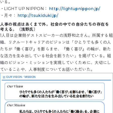
いる。
・LIGHT UP NIPPON：
http://lightupnippon.jp/
・月々：
http://tsukiduki.jp/
人事の視点はあくまで外。社会の中での自分たちの存在を
考える。（浅野氏）
1人目は企業側ゲストスピーカーの浅野和之さん。所属する組
織、リクルートキャリアのビジョンは「ひとりでも多くの人
たちが『働く喜び』を膨らませ、『働く喜び』の輪が、新た
な活力を生み出している社会を創りたい」を掲げている。組
織のビジョン・ミッションを実現していくために、大切にし
ていることや、人事制度についてお話いただいた。