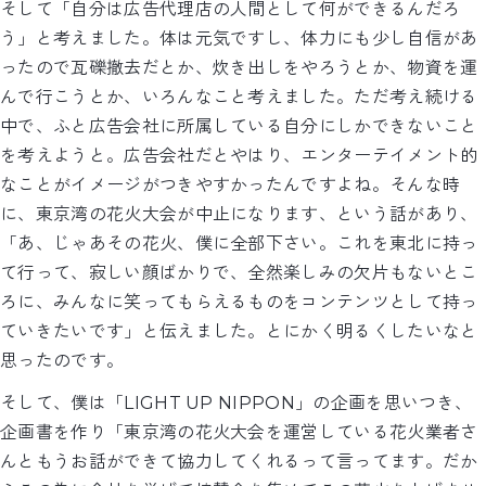
そして「自分は広告代理店の人間として何ができるんだろ
う」と考えました。体は元気ですし、体力にも少し自信があ
ったので瓦礫撤去だとか、炊き出しをやろうとか、物資を運
んで行こうとか、いろんなこと考えました。ただ考え続ける
中で、ふと広告会社に所属している自分にしかできないこと
を考えようと。広告会社だとやはり、エンターテイメント的
なことがイメージがつきやすかったんですよね。そんな時
に、東京湾の花火大会が中止になります、という話があり、
「あ、じゃあその花火、僕に全部下さい。これを東北に持っ
て行って、寂しい顔ばかりで、全然楽しみの欠片もないとこ
ろに、みんなに笑ってもらえるものをコンテンツとして持っ
ていきたいです」と伝えました。とにかく明るくしたいなと
思ったのです。
そして、僕は「LIGHT UP NIPPON」の企画を思いつき、
企画書を作り「東京湾の花火大会を運営している花火業者さ
んともうお話ができて協力してくれるって言ってます。だか