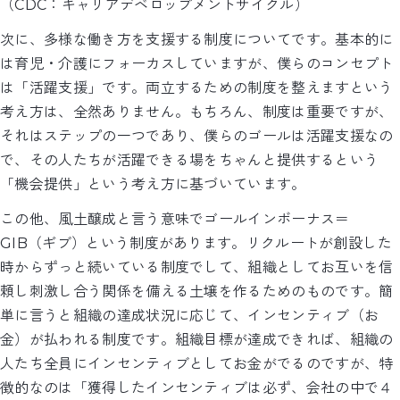
（CDC：キャリアデベロップメントサイクル）
次に、多様な働き方を支援する制度についてです。基本的に
は育児・介護にフォーカスしていますが、僕らのコンセプト
は「活躍支援」です。両立するための制度を整えますという
考え方は、全然ありません。もちろん、制度は重要ですが、
それはステップの一つであり、僕らのゴールは活躍支援なの
で、その人たちが活躍できる場をちゃんと提供するという
「機会提供」という考え方に基づいています。
この他、風土醸成と言う意味でゴールインボーナス＝
GIB（ギブ）という制度があります。リクルートが創設した
時からずっと続いている制度でして、組織としてお互いを信
頼し刺激し合う関係を備える土壌を作るためのものです。簡
単に言うと組織の達成状況に応じて、インセンティブ（お
金）が払われる制度です。組織目標が達成できれば、組織の
人たち全員にインセンティブとしてお金がでるのですが、特
徴的なのは「獲得したインセンティブは必ず、会社の中で４