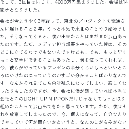
そして、3回目は同じく、4600万円集まりました。会場は14
箇所となりました。
会社が今ようやく3年経って、東北のプロジェクトを電通さ
んに遅れること２年。やっと本気で東北のことやり始めまし
た。そうなってくると、僕が出来たことはまだまだ沢山あっ
たのです。ただ、メディア担当部署をやっていた僕は、その
どこに立てるわけでもないんですけども。でも、もっと早く
もっと簡単にできることもあったし、僕を使ってくれれば、
今、彼らがやっているプレゼンの半分くらいもっといいとこ
ろにいけたのにっていうのがすごい分かることばかりなんで
す。なんかそれ見てたら余計残念になってしまい、寂しくな
ったりもしたのですが、今、会社に僕が残っていれば本当に
会社とこのLIGHT UP NIPPONだけじゃなくてもっと取り
組めたことって沢山出てきたと思っています。ただ、僕はそ
れを放棄してしまったので、今、個人になって、自分ひとり
でやっていて何が面白いかというと、なんのしがらみがない