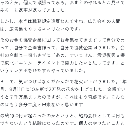
ゃねえか。個人で頑張ってみろ。おまえのやれるとこ見せて
みろ」と返事が返ってきました。
しかし、本当は職務規定違反なんですね。広告会社の人間
は、広告業をやっちゃいけないのです。
そのお金を協賛企業に回ってお金集めてきますって自分で言
って、自分で企画書作って、自分で協賛企業回りました。会
社の名刺は一切出さずに「あの、すいません。震災復興支援
で東北にエンターテイメントで協力したいと思ってます」と
いうテレアポをひたすらやっていました。
そして、気がつけばなんだかんだで花火が上がりました。1年
目、8月11日に10か所で2万発の花火を上げました。金額でい
うと７千万集まったのですが、これはもう奇跡です。こんな
のはもう多分二度と出来ないと思います
最終的に何が起こったのかというと、結局会社としては何も
できないという結論になったのです。個人のやりたいことと