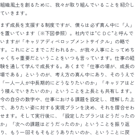
組織風土を創るために、我々が取り組んでいることを紹介し
ていきます。
まず成長を支援する制度ですが、僕らは必ず真ん中に「人」
を置いています（※下図参照）。社内では“ＣＤＣ”と呼んで
いますが「キャリアディベロップメントサイクル」の略で
す。これにどこまでこだわれるか、が我々人事にとってめち
ゃくちゃ重要だということをいつも言っています。仕事の経
験を通して学んで成長する。あくまで「仕事の場が、成長の
場である」というのが、考え方の真ん中にあり、そのうえで
「一人一人が中長期的にどうなりたいのか」「キャリアはど
う積んでいきたいのか」ということを上長とも共有します。
今の自分の数字や、仕事における課題を設定し、理解した上
で、ありたい姿に対する実現プランを決め、それを摺合せわ
せます。そして実行後に、「設定したプランはどうだったの
か」「次への課題はどうだったのか」ということを振り返
り、もう一回そもそもどうありたいのか、ということに戻