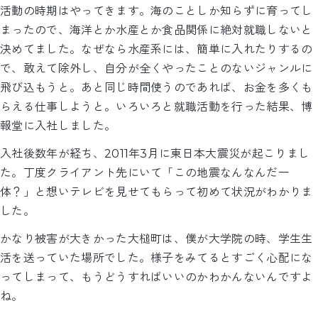
活動の時期はやってきます。海のことしか知らずに育ってし
まったので、海洋とか水産とか食品関係に絶対就職しないと
決めてました。なぜなら水産系には、簡単に入れたりするの
で、敢えて除外し、自分が全くやったことのないジャンルに
飛び込もうと。あと同じ時間使うのであれば、お金を多くも
らえる仕事しようと。いろいろと就職活動を行った結果、博
報堂に入社しました。
入社後数年が経ち、2011年3月に東日本大震災が起こりまし
た。丁度クライアント先にいて「この地震なんなんだ一
体？」と想いテレビを見せてもらって初めて状況がわかりま
した。
かなり被害が大きかった大槌町は、僕が大学院の時、学生生
活を送っていた場所でした。様子をみてるとすごく心配にな
ってしまって、もうどうすればいいのかわかんないんですよ
ね。