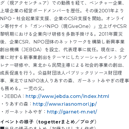
グ（現アクセンチュア）での勤務を経て、ベンチャー企業、
上場企業の経営ボードメンバーを歴任。その後2001年より
NPO・社会起業家支援、企業のCSR支援を開始。オンライ
ン寄付サイト「ガンバNPO（現GiveOne）」立上げやCSR
黎明期における企業向け研修を多数手掛ける。2011年震災
後、企業CSR、NPO団体のネットワークを構築し新興事業
創出機構（JEBDA）を設立、代表理事に就任。現在は、企
業に対する新事業創出をテーマにしたソーシャルイントラプ
レナー研修や、東北から民間主導による社会的事業の創出、
成長促進を行う。公益財団法人パブリックリソース財団理
事、東北ではNPO法人りあすの森、ガーネットみやぎの理事
も務める。一児の父。
・JEBDA：
http://www.jebda.com/index.html
・りあすの森：
http://www.riasnomori.jp/
・ガーネットみやぎ：
http://garnet-m.net/
イベントの様子（togetterまとめ／ブログ）
■当日の様子のまとめ（加藤たけしさん作成）