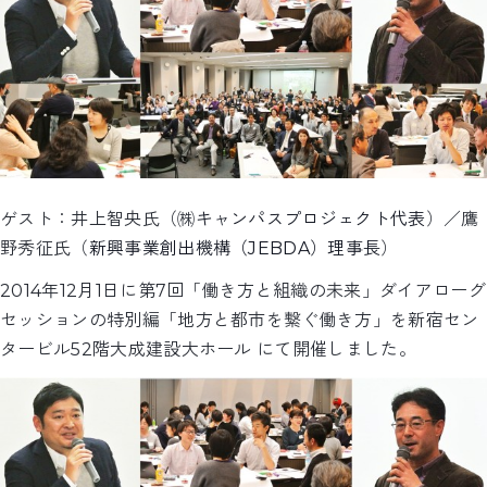
ゲスト：井上智央氏（㈱
キャンパスプロジェクト代表
）／鷹
野秀征氏（
新興事業創出機構（JEBDA）理事長
）
2014年12月1日に第7回「働き方と組織の未来」ダイアローグ
セッションの特別編「地方と都市を繋ぐ働き方」を新宿セン
タービル52階大成建設大ホール にて開催しました。