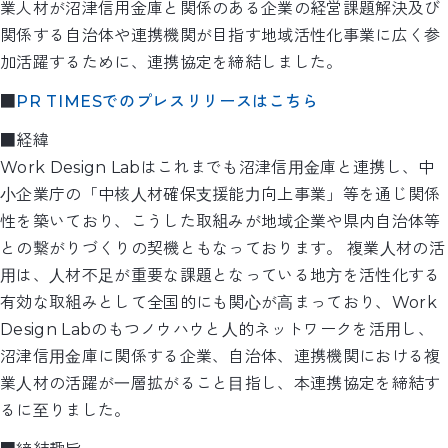
業人材が沼津信用金庫と関係のある企業の経営課題解決及び
関係する自治体や連携機関が目指す地域活性化事業に広く参
加活躍するために、連携協定を締結しました。
■
PR TIMESでのプレスリリースはこちら
■経緯
Work Design Labはこれまでも沼津信⽤⾦庫と連携し、中
⼩企業庁の「中核⼈材確保⽀援能⼒向上事業」等を通じ関係
性を築いており、こうした取組みが地域企業や県内自治体等
との繋がりづくりの契機ともなっております。 複業⼈材の活
⽤は、⼈材不⾜が重要な課題となっている地⽅を活性化する
有効な取組みとして全国的にも関⼼が⾼まっており、Work
Design Labのもつノウハウと⼈的ネットワークを活⽤し、
沼津信⽤⾦庫に関係する企業、自治体、連携機関における複
業⼈材の活躍が⼀層拡がること⽬指し、本連携協定を締結す
るに⾄りました。