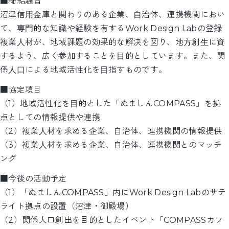
■締結趣旨
沼津信⽤⾦庫と関わりのある企業、⾃治体、連携機関におい
て、専⾨的な知識や経験を有するWork Design Labの登録
複業⼈材が、地域課題の効果的な解決を図り、地⽅創⽣に資
するよう、広く参加することを⽬的としています。また、関
係⼈⼝による地域活性化を⽬指すものです。
■協定項目
（1）地域活性化を⽬的とした「ぬましんCOMPASS」を拠
点としての情報提供や連携
（2）複業⼈材を求める企業、自治体、連携機関の情報提供
（3）複業⼈材を求める企業、自治体、連携機関とのマッチ
ング
■今後の活動予定
（1）「ぬましんCOMPASS」内にWork Design Labのサテ
ライト拠点の設置（沼津・御殿場）
（2）関係人口創出を目的としたイベント「COMPASSカフ