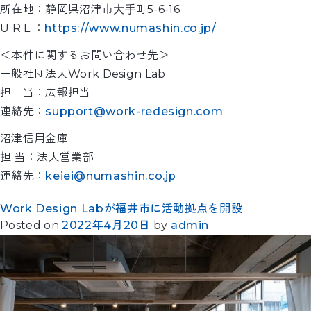
所在地：静岡県沼津市⼤⼿町5-6-16
U R L ：
https://www.numashin.co.jp/
＜本件に関するお問い合わせ先＞
一般社団法人Work Design Lab
担 当：広報担当
連絡先：
support@work-redesign.com
沼津信用金庫
担 当：法人営業部
連絡先：
keiei@numashin.co.jp
Work Design Labが福井市に活動拠点を開設
Posted on
2022年4月20日
by
admin