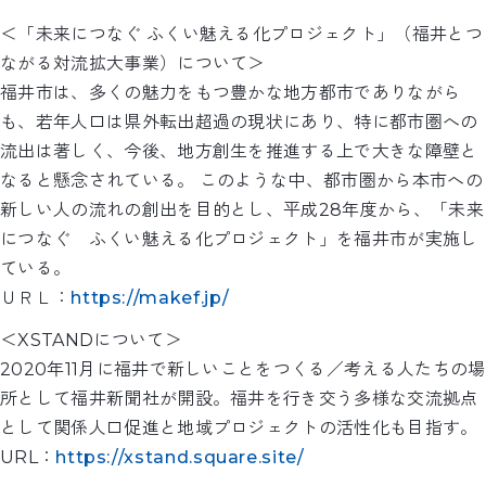
＜「未来につなぐ ふくい魅える化プロジェクト」（福井とつ
ながる対流拡大事業）について＞
福井市は、多くの魅力をもつ豊かな地方都市でありながら
も、若年人口は県外転出超過の現状にあり、特に都市圏への
流出は著しく、今後、地方創生を推進する上で大きな障壁と
なると懸念されている。 このような中、都市圏から本市への
新しい人の流れの創出を目的とし、平成28年度から、「未来
につなぐ ふくい魅える化プロジェクト」を福井市が実施し
ている。
ＵＲＬ：
https://makef.jp/
＜XSTANDについて＞
2020年11月に福井で新しいことをつくる／考える人たちの場
所として福井新聞社が開設。福井を行き交う多様な交流拠点
として関係人口促進と地域プロジェクトの活性化も目指す。
URL：
https://xstand.square.site/