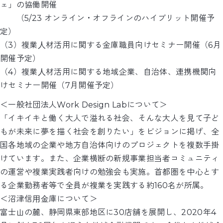
ェ」の協働開催
（5/23 オンライン・オフラインのハイブリット開催予
定）
（3）複業⼈材活用に関する金庫職員向けセミナー開催（6月
開催予定）
（4）複業⼈材活用に関する地域企業、自治体、連携機関向
けセミナー開催（7月開催予定）
＜一般社団法人Work Design Labについて＞
「イキイキと働く大人で溢れる社会、そんな大人を見て子ど
もが未来に夢を描く社会を創りたい」をビジョンに掲げ、全
国各地域の企業や地方自治体向けのプロジェクトを複数手掛
けています。また、企業横断の新規事業担当者コミュニティ
の運営や複業実践者向けの勉強会も実施。​首都圏を中心とす
る企業勤務者等で全員が複業を実践する約160名が所属。
＜沼津信⽤⾦庫について＞
富士山の麓、静岡県東部地区に30店舗を展開し、2020年4