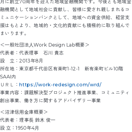
月に創立70周年を迎えた地域金融機関です。今後とも地域金
融機関として地域社会に貢献し、皆様に愛され親しまれるコ
ミュニケーションバンクとして、地域への資金供給、経営支
援はもとより、地域的・文化的貢献にも積極的に取り組んで
まいります。
＜⼀般社団法⼈Work Design Lab概要＞
代表者：代表理事 石川 貴志
設 立：2013年8月
所在地：東京都千代田区有楽町1-12-1 新有楽町ビル10階
SAAI内
ＵＲＬ：
https://work-redesign.com/wrd/
事業内容：課題解決型プロジェクト推進事業、コミュニティ
創出事業、働き方に関するアドバイザリー事業
＜沼津信⽤⾦庫概要＞
代表者：理事⻑ 鈴⽊ 俊⼀
設 ⽴：1950年4⽉