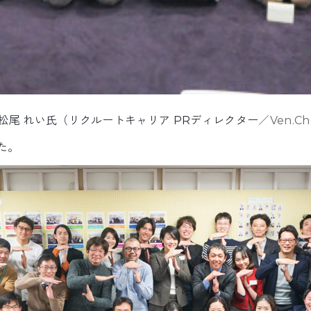
松尾 れい氏（リクルートキャリア PRディレクター
／Ven.
た。