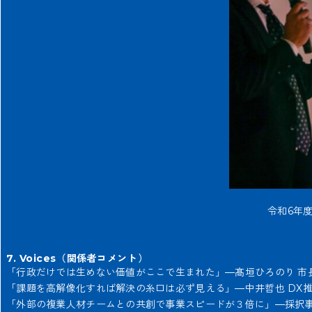
令和6年
7. Voices（関係者コメント）
「行政だけでは生めない価値がここで生まれた」—髙垣ひろのり 市
「課題を高解像化すれば解決の糸口は必ず見える」—中井哲也 DX
「外部の複業人材チームとの共創で事業スピードが３倍に」—採択