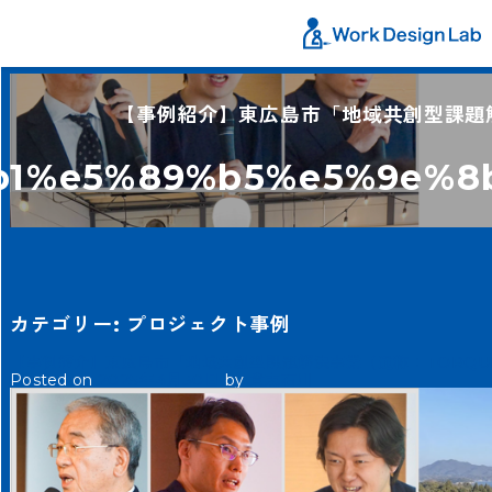
【事例紹介】東広島市「地域共創型課題解
%b1%e5%89%b5%e5%9e%
カテゴリー:
プロジェクト事例
【事例紹介】東広島市「地域共創型課題解決事業（通称：TORQUE
Posted on
2025年4月30日
by
貴志石川