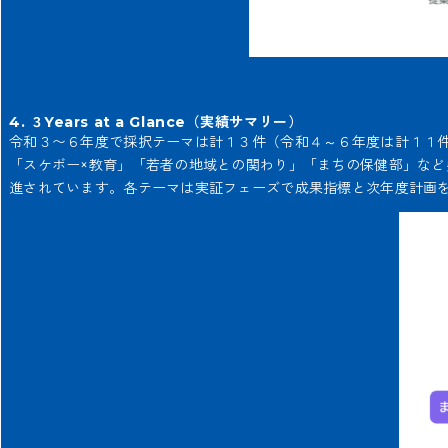
4. ３Years at a Glance（実績サマリー）
令和３〜６年度で採択テーマは計１３件（令和４～６年度は計１１
「スケボー×教育」「若者の地域との関わり」「まちの保健部」な
進されています。各テーマは実証フェーズで成果指標と次年度計画