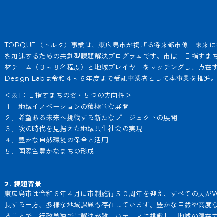
TORQUE（トルク）事業は、東広島市が掲げる将来都市像「未来
を加速するための共創型課題解決プログラムです。市は「目指すま
材チーム（３～８名程度）と地域プレイヤーをマッチングし、点在す
Design Labは令和４～６年度まで受託事業者として本事業を推
＜※1：目指すまちの姿・５つの方向性＞
１．地域イノベーションの積極的な展開
２．希望ある未来へ挑戦する新たなプロジェクトの展開
３．次の時代を見据えた地域共生社会の実現
４．豊かな自然環境の保全と活用
５．国際色豊かなまちの形成
2. 課題背景
東広島市は令和６年４月に市制施行５０周年を迎え、すべての人がWel
長する一方、多様な地域課題も存在しています。豊かな自然や高度な
ることで、行政単独では解決が難しいテーマに挑戦し、地域の潜在