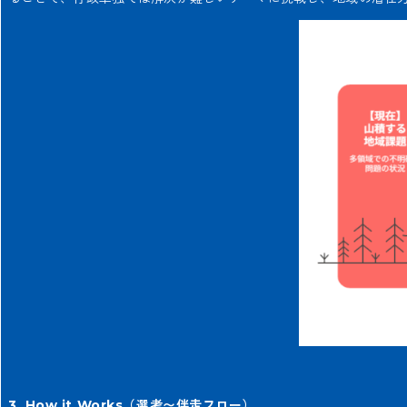
3. How it Works（選考〜伴走フロー）